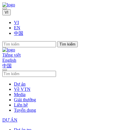
VI
VI
EN
中国
Tìm kiếm
Tiếng việt
English
中国
Dự án
Về VTN
Media
Giải thưởng
Liên hệ
Tuyển dụng
DỰ ÁN
Dự án tre