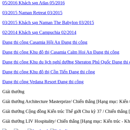
05/2016
Khách sạn Atlas
05/2016
03/2015
Naman Retreat
03/2015
03/2015
Khách sạn Naman The Babylon
03/2015
02/2014
Khách sạn Campuchia
02/2014
Đang thi công
Casamia Hội An
Đang thi công
Đang thi công
Khu đô thị Casamia Calm Hoi An
Đang thi công
Đang thi công
Khu du lịch nghỉ dưỡng Sheraton Phú Quốc
Đang thi
Đang thi công
Khu đô thị Cồn Tiến
Đang thi công
Đang thi công
Vedana Resort
Đang thi công
Giải thưởng
Giải thưởng Architecture Masterprize/ Chiến thắng [Hạng mục: Kiến
Giải thưởng Cộng đồng Kiến trúc Thế giới Chu kỳ 37 / Chiến thắng 
Giải thưởng LIV Hospitality/ Chiến thắng [Hạng mục: Kiến trúc - 