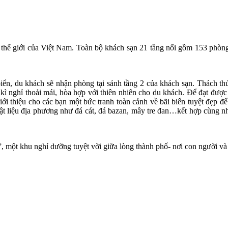
g thế giới của Việt Nam. Toàn bộ khách sạn 21 tầng nổi gồm 153 phò
biển, du khách sẽ nhận phòng tại sảnh tầng 2 của khách sạn. Thách thứ
 nghỉ thoải mái, hòa hợp với thiên nhiên cho du khách. Để đạt được đ
iới thiệu cho các bạn một bức tranh toàn cảnh về bãi biển tuyệt đẹp 
 vật liệu địa phương như đá cát, đá bazan, mây tre đan…kết hợp cùng 
, một khu nghỉ dưỡng tuyệt vời giữa lòng thành phố- nơi con người và