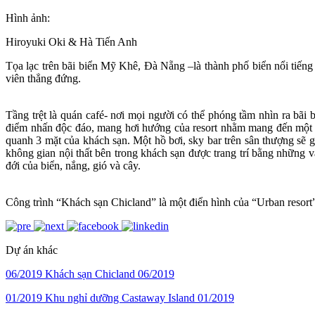
Hình ảnh:
Hiroyuki Oki & Hà Tiến Anh
Tọa lạc trên bãi biển Mỹ Khê, Đà Nẵng –là thành phố biển nổi tiến
viên thẳng đứng.
Tầng trệt là quán café- nơi mọi người có thể phóng tầm nhìn ra bãi 
điểm nhấn độc đáo, mang hơi hướng của resort nhằm mang đến một kì
quanh 3 mặt của khách sạn. Một hồ bơi, sky bar trên sân thượng sẽ g
không gian nội thất bên trong khách sạn được trang trí bằng những
đới của biển, nắng, gió và cây.
Công trình “Khách sạn Chicland” là một điển hình của “Urban resort”
Dự án khác
06/2019
Khách sạn Chicland
06/2019
01/2019
Khu nghỉ dưỡng Castaway Island
01/2019