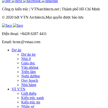
Công ty kiến trúc
|
VTNarchitects.net
|
Thành phố Hồ Chí Minh
© 2020 bởi VTN Architects,Mọi quyền được bảo lưu
Điện thoại: +8428 6287 4411
Email: hcmc@vtnaa.com
Dự án
Dự án tre
Nhà ở
Giáo dục
Văn phòng
Triển lãm
Nghỉ dưỡng
Quy hoạch
Nhà hàng
Về VTN
Giới thiệu
Kiến trúc xanh
Kiến trúc tre
Nhân sự