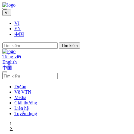
VI
VI
EN
中国
Tìm kiếm
Tiếng việt
English
中国
Dự án
Về VTN
Media
Giải thưởng
Liên hệ
Tuyển dụng