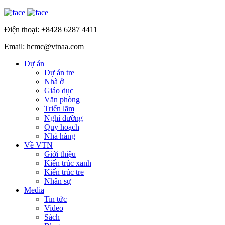
Điện thoại: +8428 6287 4411
Email: hcmc@vtnaa.com
Dự án
Dự án tre
Nhà ở
Giáo dục
Văn phòng
Triển lãm
Nghỉ dưỡng
Quy hoạch
Nhà hàng
Về VTN
Giới thiệu
Kiến trúc xanh
Kiến trúc tre
Nhân sự
Media
Tin tức
Video
Sách