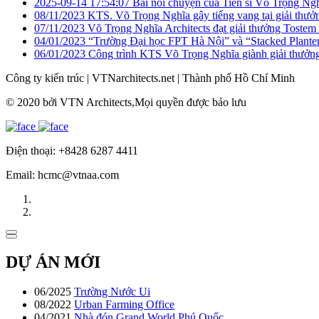
2025-09-14 17:54:07
Bài nói chuyện của Tiến sĩ Võ Trọng Ngh
08/11/2023
KTS. Võ Trọng Nghĩa gây tiếng vang tại giải thư
07/11/2023
Võ Trọng Nghĩa Architects đạt giải thưởng Toste
04/01/2023
“Trường Đại học FPT Hà Nội” và “Stacked Planter 
06/01/2023
Công trình KTS Võ Trọng Nghĩa giành giải thưởn
Công ty kiến trúc
|
VTNarchitects.net
|
Thành phố Hồ Chí Minh
© 2020 bởi VTN Architects,Mọi quyền được bảo lưu
Điện thoại: +8428 6287 4411
Email: hcmc@vtnaa.com
DỰ ÁN MỚI
06/2025
Trường Nước Ui
08/2022
Urban Farming Office
04/2021
Nhà đón Grand World Phú Quốc