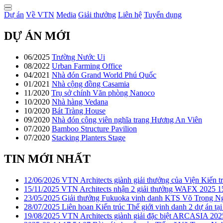
Dự án
Về VTN
Media
Giải thưởng
Liên hệ
Tuyển dụng
DỰ ÁN MỚI
06/2025
Trường Nước Ui
08/2022
Urban Farming Office
04/2021
Nhà đón Grand World Phú Quốc
01/2021
Nhà cộng đồng Casamia
11/2020
Trụ sở chính Văn phòng Nanoco
10/2020
Nhà hàng Vedana
10/2020
Bát Tràng House
09/2020
Nhà đón công viên nghĩa trang Hương An Viên
07/2020
Bamboo Structure Pavilion
07/2020
Stacking Planters Stage
TIN MỚI NHẤT
12/06/2026
VTN Architects giành giải thưởng của Viện Kiến 
15/11/2025
VTN Architects nhận 2 giải thưởng WAFX 2025
1
23/05/2025
Giải thưởng Fukuoka vinh danh KTS Võ Trọng N
28/07/2025
Liên hoan Kiến trúc Thế giới vinh danh 2 dự án tạ
19/08/2025
VTN Architects giành giải đặc biệt ARCASIA 202