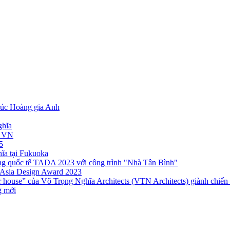
trúc Hoàng gia Anh
ghĩa
i VN
5
ĩa tại Fukuoka
ởng quốc tế TADA 2023 với công trình "Nhà Tân Bình"
m Asia Design Award 2023
house” của Võ Trọng Nghĩa Architects (VTN Architects) giành chiến t
g mới