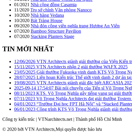
01/2021
Nhà cộng đồng Casamia
11/2020
Trụ sở chính Văn phòng Nanoco
10/2020
Nhà hàng Vedana
10/2020
Bát Tràng House
09/2020
Nhà đón công viên nghĩa trang Hương An Viên
07/2020
Bamboo Structure Pavilion
07/2020
Stacking Planters Stage
TIN MỚI NHẤT
12/06/2026
VTN Architects giành giải thưởng của Viện Kiến 
15/11/2025
VTN Architects nhận 2 giải thưởng WAFX 2025
23/05/2025
Giải thưởng Fukuoka vinh danh KTS Võ Trọng N
28/07/2025
Liên hoan Kiến trúc Thế giới vinh danh 2 dự án tạ
19/08/2025
VTN Architects giành giải đặc biệt ARCASIA 202
2025-09-14 17:54:07
Bài nói chuyện của Tiến sĩ Võ Trọng Ngh
08/11/2023
KTS. Võ Trọng Nghĩa gây tiếng vang tại giải thư
07/11/2023
Võ Trọng Nghĩa Architects đạt giải thưởng Toste
04/01/2023
“Trường Đại học FPT Hà Nội” và “Stacked Planter 
06/01/2023
Công trình KTS Võ Trọng Nghĩa giành giải thưởn
Công ty kiến trúc
|
VTNarchitects.net
|
Thành phố Hồ Chí Minh
© 2020 bởi VTN Architects,Mọi quyền được bảo lưu