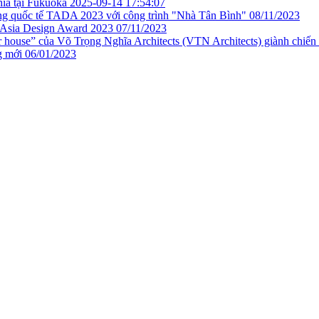
ĩa tại Fukuoka
2025-09-14 17:54:07
ởng quốc tế TADA 2023 với công trình "Nhà Tân Bình"
08/11/2023
m Asia Design Award 2023
07/11/2023
house” của Võ Trọng Nghĩa Architects (VTN Architects) giành chiến t
g mới
06/01/2023