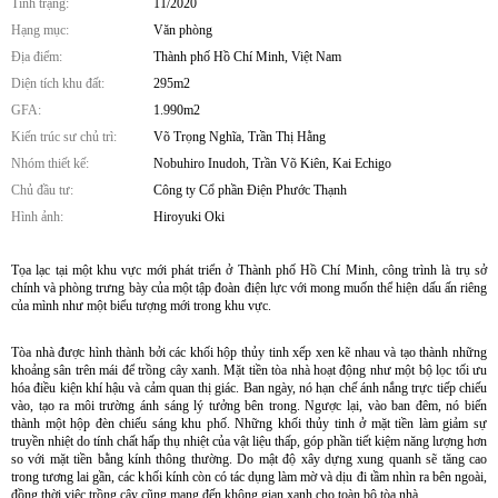
Tình trạng:
11/2020
Hạng mục:
Văn phòng
Địa điểm:
Thành phố Hồ Chí Minh, Việt Nam
Diện tích khu đất:
295m2
GFA:
1.990m2
Kiến trúc sư chủ trì:
Võ Trọng Nghĩa, Trần Thị Hằng
Nhóm thiết kế:
Nobuhiro Inudoh, Trần Võ Kiên, Kai Echigo
Chủ đầu tư:
Công ty Cổ phần Điện Phước Thạnh
Hình ảnh:
Hiroyuki Oki
Tọa lạc tại một khu vực mới phát triển ở Thành phố Hồ Chí Minh, công trình là trụ sở
chính và phòng trưng bày của một tập đoàn điện lực với mong muốn thể hiện dấu ấn riêng
của mình như một biểu tượng mới trong khu vực.
Tòa nhà được hình thành bởi các khối hộp thủy tinh xếp xen kẽ nhau và tạo thành những
khoảng sân trên mái để trồng cây xanh. Mặt tiền tòa nhà hoạt động như một bộ lọc tối ưu
hóa điều kiện khí hậu và cảm quan thị giác. Ban ngày, nó hạn chế ánh nắng trực tiếp chiếu
vào, tạo ra môi trường ánh sáng lý tưởng bên trong. Ngược lại, vào ban đêm, nó biến
thành một hộp đèn chiếu sáng khu phố. Những khối thủy tinh ở mặt tiền làm giảm sự
truyền nhiệt do tính chất hấp thụ nhiệt của vật liệu thấp, góp phần tiết kiệm năng lượng hơn
so với mặt tiền bằng kính thông thường. Do mật độ xây dựng xung quanh sẽ tăng cao
trong tương lai gần, các khối kính còn có tác dụng làm mờ và dịu đi tầm nhìn ra bên ngoài,
đồng thời việc trồng cây cũng mang đến không gian xanh cho toàn bộ tòa nhà.