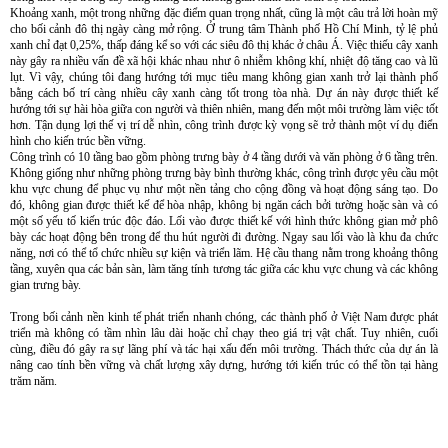
Khoảng xanh, một trong những đặc điểm quan trọng nhất, cũng là một câu trả lời hoàn mỹ
cho bối cảnh đô thị ngày càng mở rộng. Ở trung tâm Thành phố Hồ Chí Minh, tỷ lệ phủ
xanh chỉ đạt 0,25%, thấp đáng kể so với các siêu đô thị khác ở châu Á. Việc thiếu cây xanh
này gây ra nhiều vấn đề xã hội khác nhau như ô nhiễm không khí, nhiệt độ tăng cao và lũ
lụt. Vì vậy, chúng tôi đang hướng tới mục tiêu mang không gian xanh trở lại thành phố
bằng cách bố trí càng nhiều cây xanh càng tốt trong tòa nhà. Dự án này được thiết kế
hướng tới sự hài hòa giữa con người và thiên nhiên, mang đến một môi trường làm việc tốt
hơn. Tận dụng lợi thế vị trí dễ nhìn, công trình được kỳ vọng sẽ trở thành một ví dụ điển
hình cho kiến trúc bền vững.
Công trình có 10 tầng bao gồm phòng trưng bày ở 4 tầng dưới và văn phòng ở 6 tầng trên.
Không giống như những phòng trưng bày bình thường khác, công trình được yêu cầu một
khu vực chung để phục vụ như một nền tảng cho cộng đồng và hoạt động sáng tạo. Do
đó, không gian được thiết kế để hòa nhập, không bị ngăn cách bởi tường hoặc sàn và có
một số yếu tố kiến trúc độc đáo. Lối vào được thiết kế với hình thức không gian mở phô
bày các hoạt động bên trong để thu hút người đi đường. Ngay sau lối vào là khu đa chức
năng, nơi có thể tổ chức nhiều sự kiện và triển lãm. Hệ cầu thang nằm trong khoảng thông
tầng, xuyên qua các bản sàn, làm tăng tính tương tác giữa các khu vực chung và các không
gian trưng bày.
Trong bối cảnh nền kinh tế phát triển nhanh chóng, các thành phố ở Việt Nam được phát
triển mà không có tầm nhìn lâu dài hoặc chỉ chạy theo giá trị vật chất. Tuy nhiên, cuối
cùng, điều đó gây ra sự lãng phí và tác hại xấu đến môi trường. Thách thức của dự án là
nâng cao tính bền vững và chất lượng xây dựng, hướng tới kiến trúc có thể tồn tại hàng
trăm năm.