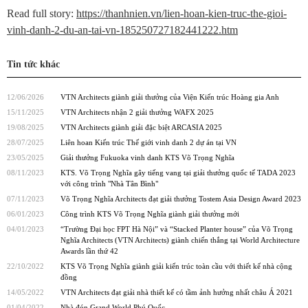
Read full story:
https://thanhnien.vn/lien-hoan-kien-truc-the-gioi-
vinh-danh-2-du-an-tai-vn-185250727182441222.htm
Tin tức khác
12/06/2026
VTN Architects giành giải thưởng của Viện Kiến trúc Hoàng gia Anh
15/11/2025
VTN Architects nhận 2 giải thưởng WAFX 2025
19/08/2025
VTN Architects giành giải đặc biệt ARCASIA 2025
28/07/2025
Liên hoan Kiến trúc Thế giới vinh danh 2 dự án tại VN
23/05/2025
Giải thưởng Fukuoka vinh danh KTS Võ Trọng Nghĩa
08/11/2023
KTS. Võ Trọng Nghĩa gây tiếng vang tại giải thưởng quốc tế TADA 2023
với công trình "Nhà Tân Bình"
07/11/2023
Võ Trọng Nghĩa Architects đạt giải thưởng Tostem Asia Design Award 2023
06/01/2023
Công trình KTS Võ Trọng Nghĩa giành giải thưởng mới
04/01/2023
“Trường Đại học FPT Hà Nội” và “Stacked Planter house” của Võ Trọng
Nghĩa Architects (VTN Architects) giành chiến thắng tại World Architecture
Awards lần thứ 42
22/10/2022
KTS Võ Trọng Nghĩa giành giải kiến trúc toàn cầu với thiết kế nhà cộng
đồng
14/05/2022
VTN Architects đạt giải nhà thiết kế có tầm ảnh hưởng nhất châu Á 2021
01/04/2022
Nhà đón Grand World Phú Quốc