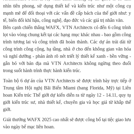
nhìn tiên phong, sử dụng thiết kế và kiến trúc như một công cụ
mạnh mẽ để đối thoại với các vấn đề cấp bách của thế giới như: y
tế, biến đổi khí hậu, công nghệ, đạo đức và các giá trị nhân văn.
Bên cạnh chiến thắng WAFX, VTN Architects có đến 6 công trình
lọt vào vòng chung kết tại các hạng mục khác nhau - bao gồm công
trình tương lai và công trình đã hoàn thành. Các dự án trải dài từ
công trình công cộng, hạ tầng, nhà ở cho đến không gian văn hóa
và nghỉ dưỡng - phản ánh rõ nét triết lý thiết kế xanh - bền vững -
gắn bó với bản địa mà VTN Architects không ngừng theo đuổi
trong suốt hành trình thực hành kiến trúc.
Toàn bộ 6 dự án của VTN Architects sẽ được trình bày trực tiếp ở
Trung tâm Hội nghị Bãi Biển Miami (bang Florida, Mỹ) tại Liên
hoan Kiến trúc Thế giới dự kiến diễn ra từ ngày 12 - 14.11, quy tụ
giới kiến trúc sư, nhà thiết kế, chuyên gia và học giả từ khắp thế
giới.
Giải thưởng WAFX 2025 cao nhất sẽ được công bố tại tiệc giao lưu
vào ngày bế mạc liên hoan.