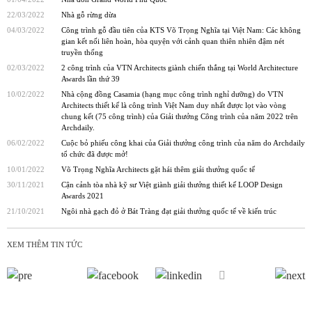
22/03/2022
Nhà gỗ rừng dừa
04/03/2022
Công trình gỗ đầu tiên của KTS Võ Trọng Nghĩa tại Việt Nam: Các không
gian kết nối liên hoàn, hòa quyện với cảnh quan thiên nhiên đậm nét
truyền thống
02/03/2022
2 công trình của VTN Architects giành chiến thắng tại World Architecture
Awards lần thứ 39
10/02/2022
Nhà cộng đồng Casamia (hạng mục công trình nghỉ dưỡng) do VTN
Architects thiết kế là công trình Việt Nam duy nhất được lọt vào vòng
chung kết (75 công trình) của Giải thưởng Công trình của năm 2022 trên
Archdaily.
06/02/2022
Cuộc bỏ phiếu công khai của Giải thưởng công trình của năm do Archdaily
tổ chức đã được mở!
10/01/2022
Võ Trọng Nghĩa Architects gặt hái thêm giải thưởng quốc tế
30/11/2021
Cận cảnh tòa nhà kỹ sư Việt giành giải thưởng thiết kế LOOP Design
Awards 2021
21/10/2021
Ngôi nhà gạch đỏ ở Bát Tràng đạt giải thưởng quốc tế về kiến trúc
XEM THÊM TIN TỨC