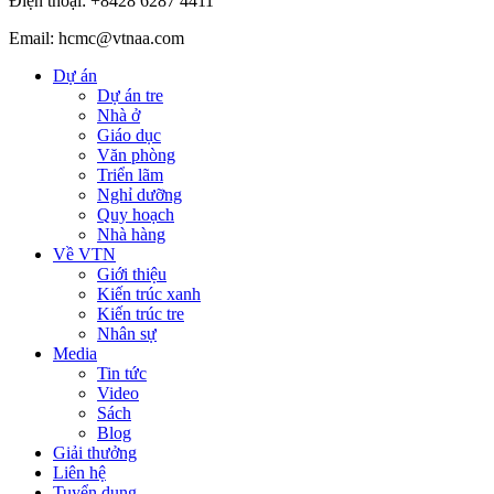
Điện thoại: +8428 6287 4411
Email: hcmc@vtnaa.com
Dự án
Dự án tre
Nhà ở
Giáo dục
Văn phòng
Triển lãm
Nghỉ dưỡng
Quy hoạch
Nhà hàng
Về VTN
Giới thiệu
Kiến trúc xanh
Kiến trúc tre
Nhân sự
Media
Tin tức
Video
Sách
Blog
Giải thưởng
Liên hệ
Tuyển dụng