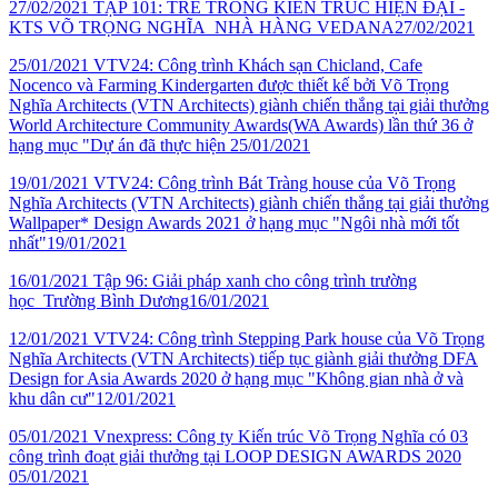
27/02/2021
TẬP 101: TRE TRONG KIẾN TRÚC HIỆN ĐẠI -
KTS VÕ TRỌNG NGHĨA_NHÀ HÀNG VEDANA
27/02/2021
25/01/2021
VTV24: Công trình Khách sạn Chicland, Cafe
Nocenco và Farming Kindergarten được thiết kế bởi Võ Trọng
Nghĩa Architects (VTN Architects) giành chiến thắng tại giải thưởng
World Architecture Community Awards(WA Awards) lần thứ 36 ở
hạng mục "Dự án đã thực hiện
25/01/2021
19/01/2021
VTV24: Công trình Bát Tràng house của Võ Trọng
Nghĩa Architects (VTN Architects) giành chiến thắng tại giải thưởng
Wallpaper* Design Awards 2021 ở hạng mục "Ngôi nhà mới tốt
nhất"
19/01/2021
16/01/2021
Tập 96: Giải pháp xanh cho công trình trường
học_Trường Bình Dương
16/01/2021
12/01/2021
VTV24: Công trình Stepping Park house của Võ Trọng
Nghĩa Architects (VTN Architects) tiếp tục giành giải thưởng DFA
Design for Asia Awards 2020 ở hạng mục "Không gian nhà ở và
khu dân cư"
12/01/2021
05/01/2021
Vnexpress: Công ty Kiến trúc Võ Trọng Nghĩa có 03
công trình đoạt giải thưởng tại LOOP DESIGN AWARDS 2020
05/01/2021