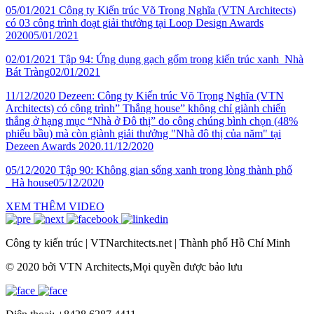
05/01/2021
Công ty Kiến trúc Võ Trọng Nghĩa (VTN Architects)
có 03 công trình đoạt giải thưởng tại Loop Design Awards
2020
05/01/2021
02/01/2021
Tập 94: Ứng dụng gạch gốm trong kiến trúc xanh_Nhà
Bát Tràng
02/01/2021
11/12/2020
Dezeen: Công ty Kiến trúc Võ Trọng Nghĩa (VTN
Architects) có công trình” Thắng house” không chỉ giành chiến
thắng ở hạng mục “Nhà ở Đô thị” do công chúng bình chọn (48%
phiếu bầu) mà còn giành giải thưởng "Nhà đô thị của năm" tại
Dezeen Awards 2020.
11/12/2020
05/12/2020
Tập 90: Không gian sống xanh trong lòng thành phố
_Hà house
05/12/2020
XEM THÊM VIDEO
Công ty kiến trúc
|
VTNarchitects.net
|
Thành phố Hồ Chí Minh
© 2020 bởi VTN Architects,Mọi quyền được bảo lưu