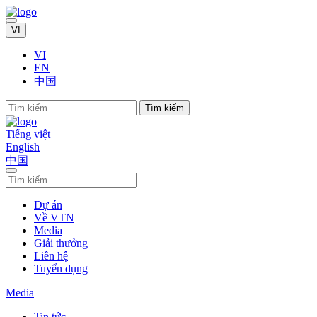
VI
VI
EN
中国
Tìm kiếm
Tiếng việt
English
中国
Dự án
Về VTN
Media
Giải thưởng
Liên hệ
Tuyển dụng
Media
Tin tức