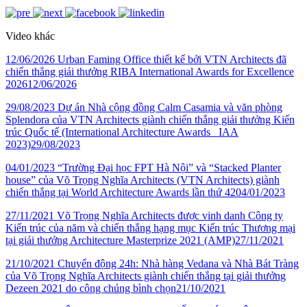
Video khác
12/06/2026
Urban Faming Office thiết kế bởi VTN Architects đã
chiến thẳng giải thưởng RIBA International Awards for Excellence
2026
12/06/2026
29/08/2023
Dự án Nhà cộng đồng Calm Casamia và văn phòng
Splendora của VTN Architects giành chiến thắng giải thưởng Kiến
trúc Quốc tế (International Architecture Awards _IAA
2023)
29/08/2023
04/01/2023
“Trường Đại học FPT Hà Nội” và “Stacked Planter
house” của Võ Trọng Nghĩa Architects (VTN Architects) giành
chiến thắng tại World Architecture Awards lần thứ 42
04/01/2023
27/11/2021
Võ Trọng Nghĩa Architects được vinh danh Công ty
Kiến trúc của năm và chiến thắng hạng mục Kiến trúc Thương mại
tại giải thưởng Architecture Masterprize 2021 (AMP)
27/11/2021
21/10/2021
Chuyển động 24h: Nhà hàng Vedana và Nhà Bát Tràng
của Võ Trọng Nghĩa Architects giành chiến thắng tại giải thưởng
Dezeen 2021 do công chúng bình chọn
21/10/2021