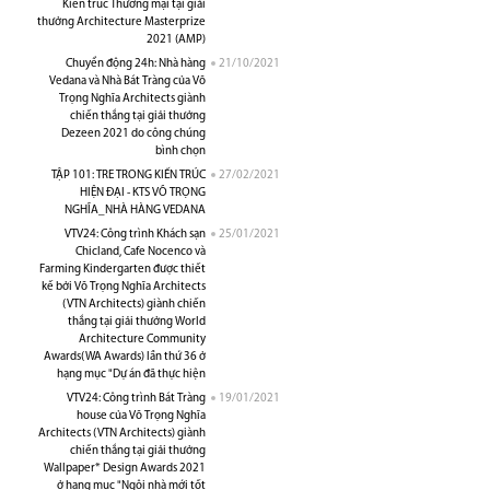
Kiến trúc Thương mại tại giải
thưởng Architecture Masterprize
2021 (AMP)
Chuyển động 24h: Nhà hàng
21/10/2021
Vedana và Nhà Bát Tràng của Võ
Trọng Nghĩa Architects giành
chiến thắng tại giải thưởng
Dezeen 2021 do công chúng
bình chọn
TẬP 101: TRE TRONG KIẾN TRÚC
27/02/2021
HIỆN ĐẠI - KTS VÕ TRỌNG
NGHĨA_NHÀ HÀNG VEDANA
VTV24: Công trình Khách sạn
25/01/2021
Chicland, Cafe Nocenco và
Farming Kindergarten được thiết
kế bởi Võ Trọng Nghĩa Architects
(VTN Architects) giành chiến
thắng tại giải thưởng World
Architecture Community
Awards(WA Awards) lần thứ 36 ở
hạng mục "Dự án đã thực hiện
VTV24: Công trình Bát Tràng
19/01/2021
house của Võ Trọng Nghĩa
Architects (VTN Architects) giành
chiến thắng tại giải thưởng
Wallpaper* Design Awards 2021
ở hạng mục "Ngôi nhà mới tốt