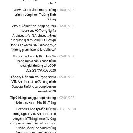
nhất"
Tập 96: Giải pháp xanh cho công
16/01/2021
trình trường học_Trường Bình
Dương
VTV24: Công trình Stepping Park
12/01/2021
house của Võ Trọng Nghĩa
Architects (VTN Architects) tiếp
tục giành giải thưởng DFA Design
for Asia Awards 2020 ở hạng mục
"Không gian nhà ở và khu dân cư"
Vnexpress: Công ty Kiến trúc Võ
05/01/2021
Trọng Nghĩa có 03 công trình
đoạt giải thưởng tại LOOP
DESIGN AWARDS 2020
Công ty Kiến trúc Võ Trọng Nghĩa
05/01/2021
(VTN Architects) có 03 công trình
đoạt giải thưởng tại Loop Design
Awards 2020
Tập 94: Ứng dụng gạch gốm trong
02/01/2021
kiến trúc xanh_Nhà Bát Tràng
Dezeen: Công ty Kiến trúc Võ
11/12/2020
Trọng Nghĩa (VTN Architects) có
công trình” Thắng house” không
chỉ giành chiến thắng ở hạng mục
“Nhà ở Đô thị” do công chúng