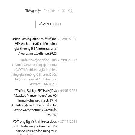
Tiếng việt
English
中国
VỀ MENU CHÍNH
Urban Faming Office thiết kế bởi
12/06/2026
VTN Architects đã chiến thẳng
giải thưởng RIBA International
Awards for Excellence 2026
Dự án Nhà cộng đồng Calm
29/08/2023
Casamia và văn phòng Splendora
của VTN Architects giành chiến
thắng giải thưởng Kiến trúc Quốc
tế (International Architecture
Awards _IAA 2023)
“Trường Đại học FPT Hà Nội” và
04/01/2023
“Stacked Planter house” của Võ
Trọng Nghĩa Architects (VTN
Architects) giành chiến thắng tại
World Architecture Awards lần
thứ 42
Võ Trọng Nghĩa Architects được
27/11/2021
vinh danh Công ty Kiến trúc của
năm và chiến thắng hạng mục