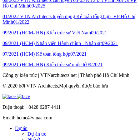
09/2025
VTN Architects cần tuyển 03-05 KTS ở VP Hà Nội và VP
Hồ Chí Minh
09/2025
01/2022
VTN Architects tuyển dụng Kế toán tổng hợp_VP Hồ Chí
Minh
01/2022
09/2021
(HCM- HN) Kiến trúc sư Việt Nam
09/2021
09/2021
(HCM) Nhân viên Hành chính - Nhân sự
09/2021
07/2021
(HCM) Kế toán tổng hợp
07/2021
09/2021
(HCM- HN) Kiến trúc sư quốc tế
09/2021
Công ty kiến trúc
|
VTNarchitects.net
|
Thành phố Hồ Chí Minh
© 2020 bởi VTN Architects,Mọi quyền được bảo lưu
Điện thoại: +8428 6287 4411
Email: hcmc@vtnaa.com
Dự án
Dự án tre
Nhà ở