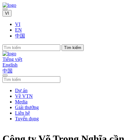
VI
VI
EN
中国
Tìm kiếm
Tiếng việt
English
中国
Dự án
Về VTN
Media
Giải thưởng
Liên hệ
Tuyển dụng
Công ty Võ Trọng Nghĩa cần