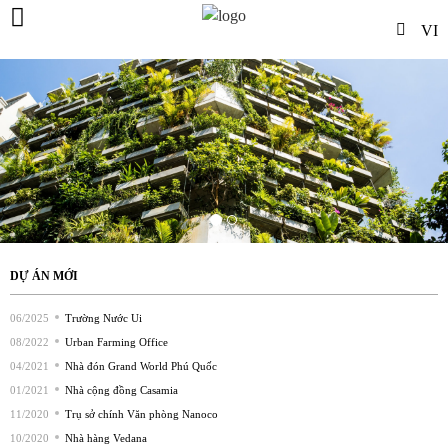
VI
DỰ ÁN MỚI
06/2025
Trường Nước Ui
08/2022
Urban Farming Office
04/2021
Nhà đón Grand World Phú Quốc
01/2021
Nhà cộng đồng Casamia
11/2020
Trụ sở chính Văn phòng Nanoco
10/2020
Nhà hàng Vedana