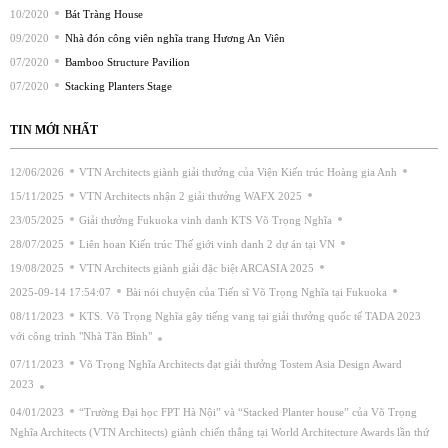
10/2020
Bát Tràng House
09/2020
Nhà đón công viên nghĩa trang Hương An Viên
07/2020
Bamboo Structure Pavilion
07/2020
Stacking Planters Stage
TIN MỚI NHẤT
12/06/2026
VTN Architects giành giải thưởng của Viện Kiến trúc Hoàng gia Anh
15/11/2025
VTN Architects nhận 2 giải thưởng WAFX 2025
23/05/2025
Giải thưởng Fukuoka vinh danh KTS Võ Trọng Nghĩa
28/07/2025
Liên hoan Kiến trúc Thế giới vinh danh 2 dự án tại VN
19/08/2025
VTN Architects giành giải đặc biệt ARCASIA 2025
2025-09-14 17:54:07
Bài nói chuyện của Tiến sĩ Võ Trọng Nghĩa tại Fukuoka
08/11/2023
KTS. Võ Trọng Nghĩa gây tiếng vang tại giải thưởng quốc tế TADA 2023
với công trình "Nhà Tân Bình"
07/11/2023
Võ Trọng Nghĩa Architects đạt giải thưởng Tostem Asia Design Award
2023
04/01/2023
“Trường Đại học FPT Hà Nội” và “Stacked Planter house” của Võ Trọng
Nghĩa Architects (VTN Architects) giành chiến thắng tại World Architecture Awards lần thứ